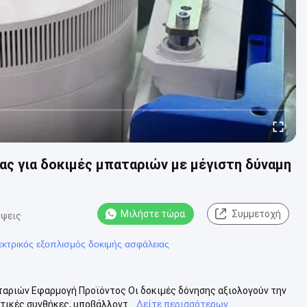
ς για δοκιμές μπαταριών με μέγιστη δύναμη
Μιλήστε τώρα.
Συμμετοχή
όψεις
κτρικός εξοπλισμός δοκιμής ασφάλειας
αριών Εφαρμογή Προϊόντος Οι δοκιμές δόνησης αξιολογούν την
ικές συνθήκες, υποβάλλοντ...
Δείτε περισσότερων