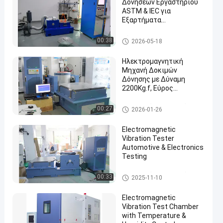
Δονήσεων Εργαστηρίου
ASTM & IEC για
Εξαρτήματα
Αυτοκινήτων
σύστημα δοκιμής κραδασμώ
00:38
2026-05-18
ν
Ηλεκτρομαγνητική
Μηχανή Δοκιμών
Δόνησης με Δύναμη
2200Kg.f, Εύρος
Συχνοτήτων 1-3000Hz
και Μέγιστη Μετατόπιση
Ηλεκτρικός εξοπλισμός δοκι
00:27
2026-01-26
51mm για την Ασφάλεια
μής οχημάτων
Μπαταριών EV
Electromagnetic
Vibration Tester
Automotive & Electronics
Testing
Ηλεκτρικός εξοπλισμός δοκι
00:33
2025-11-10
μής οχημάτων
Electromagnetic
Vibration Test Chamber
with Temperature &