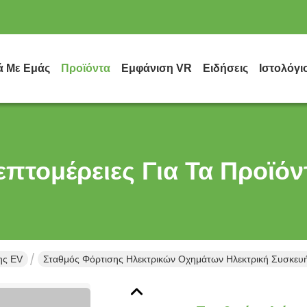
ά Με Εμάς
Προϊόντα
Εμφάνιση VR
Ειδήσεις
Ιστολόγι
επτομέρειες Για Τα Προϊόν
ης EV
Σταθμός Φόρτισης Ηλεκτρικών Οχημάτων Ηλεκτρική Συσκευ