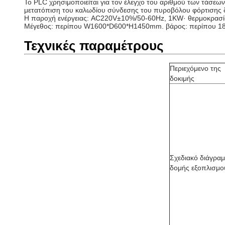
Το PLC χρησιμοποιείται για τον έλεγχο του αριθμού των τάσεω
μετατόπιση του καλωδίου σύνδεσης του πυροβόλου φόρτισης δεν
Η παροχή ενέργειας: AC220V±10%/50-60Hz, 1KW· θερμοκρασία
Μέγεθος: περίπου W1600*D600*H1450mm. βάρος: περίπου 1
Τεχνικές παραμέτρους
Περιεχόμενο της
δοκιμής
Σχεδιακό διάγρα
δομής εξοπλισμο