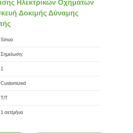
ισης Ηλεκτρικών Οχημάτων
σκευή Δοκιμής Δύναμης
πής
Sinuo
Σημείωση:
1
Customized
Τ/Τ
1 σετ/μήνα