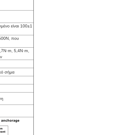
μένο είναι 100±1
500N, που
,7N·m, 5,4N·m,
ν
ικό σήμα
ση