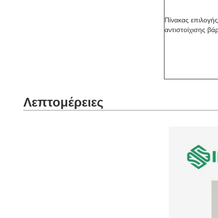
Πίνακας επιλογής
αντιστοίχισης βά
Λεπτομέρειες