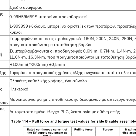
Σχέδιο αναφοράς
ής
0-99H59M59S μπορεί να προκαθοριστεί
1-999999 κύκλους, μπορεί να οριστεί εκ των προτέρων, προεπιλεγ
κύκλοι
Συμμορφώνονται με τις προδιαγραφές 160N, 200N, 240N, 250N, 
πραγματοποιούνται με τοποθέτηση βαρών
Συμπεριλαμβάνονται οι προδιαγραφές 0,6N·m, 0,7N·m, 1,4N·m, 2
ή
11,0N·m, 16,3N·m, που πραγματοποιούνται με τοποθέτηση βαρώ
R100mm(Ф200mm) ±0,5mm
ξης
1 φορά/s, ο πραγματικός χρόνος έλξης ανιχνεύεται από το ηλεκτρ
Πλακέτες καθολικής χρήσης, ένα σύνολο
ς
Ηλεκτρικό
Με λειτουργία μνήμης αποθήκευσης δεδομένων με απενεργοποίη
σίας
ίας
Αυτοματοποιημένο έλεγχο PLC, λειτουργία με οθόνη αφής