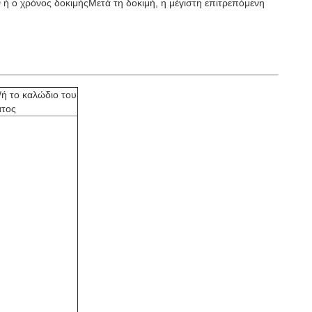
 ή ο χρόνος δοκιμήςΜετά τη δοκιμή, η μέγιστη επιτρεπόμενη
ή το καλώδιο του
ατος