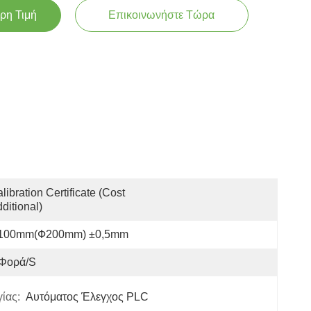
ρη Τιμή
Επικοινωνήστε Τώρα
libration Certificate (Cost 
ditional)
100mm(Ф200mm) ±0,5mm
 Φορά/s
ίας:
Αυτόματος Έλεγχος PLC