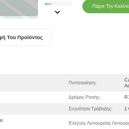
Πάρτε Την Καλύτε
φή Του Προϊόντος
Ca
Πιστοποίηση:
Ad
Δρόμος Ροπής:
R
Συχνότητα Τράβηξης:
1
α 
Έλεγχος Λειτουργίας Λειτουργ