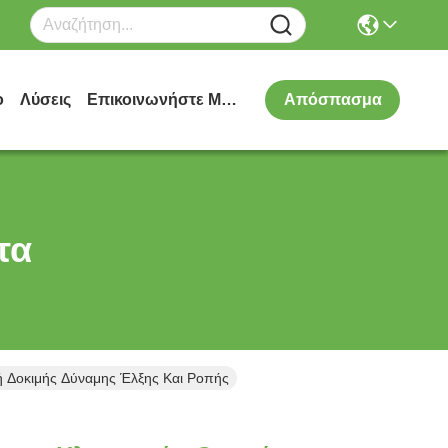
ο
Λύσεις
Επικοινωνήστε Μαζί Μας
Απόσπασμα
τα
ή Δοκιμής Δύναμης Έλξης Και Ροπής