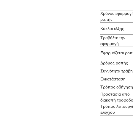
Χρόνος εφαρμογ
ροπής
Κύκλοι έλξης
Τραβήξτε την
εφαρμογή
Εφαρμόζεται ροπ
Δρόμος ροπής
Συχνότητα τράβη
Εγκατάσταση
Τρόπος οδήγηση
Προστασία από
διακοπή τροφοδο
Τρόπος λειτουργ
ελέγχου