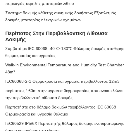
πυρκαγιάς-έκρηξης μπαταριών λιθίου
Σύστημα δοκιμής κάθετης συνημικής δονήσεως Εξοπλισμός
δοκιμής μπαταρίας ηλεκτρικών οχημάτων
Περίπατος Στην Περιβαλλοντική Αίθουσα
Δοκιμής
Συμβατό με IEC 60068 -40℃~130℃ Θάλαμος δοκιμής σταθερής
θερμοκρασίας και υγρασίας
Walk-in Environmental Temperature and Humidity Test Chamber
48m³
IEC60068-2-1 Θερμοκρασία και υγρασία περιβάλλοντος 12m3
περίπατος ³ 60m στην υγρασία θερμοκρασίας που ανακυκλώνει
την περιβαλλοντική αίθουσα δοκιμής
Περπατήστε στο θάλαμο δοκιμών περιβάλλοντος IEC 60068
Θερμοκρασία και υγρασία θάλαμοι
IEC60529 IP5/6X Περπατητής θάλαμος δοκιμής ενσωματωμένης
άμμου και σκόνης στο έδαφος