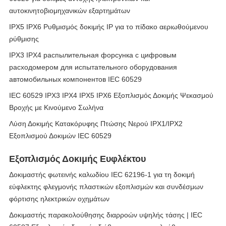
αυτοκινητοβιομηχανικών εξαρτημάτων
IPX5 IPX6 Ρυθμισμός δοκιμής IP για το πίδακο αεριωθούμενου
ρύθμισης
IPX3 IPX4 распылительная форсунка с цифровым
расходомером для испытательного оборудования
автомобильных компонентов IEC 60529
IEC 60529 IPX3 IPX4 IPX5 IPX6 Εξοπλισμός Δοκιμής Ψεκασμού
Βροχής με Κινούμενο Σωλήνα
Λύση Δοκιμής Κατακόρυφης Πτώσης Νερού IPX1/IPX2
Εξοπλισμού Δοκιμών IEC 60529
Εξοπλισμός Δοκιμής Ευφλέκτου
Δοκιμαστής φωτεινής καλωδίου IEC 62196-1 για τη δοκιμή
εύφλεκτης φλεγμονής πλαστικών εξοπλισμών και συνδέσμων
φόρτισης ηλεκτρικών οχημάτων
Δοκιμαστής παρακολούθησης διαρροών υψηλής τάσης | IEC