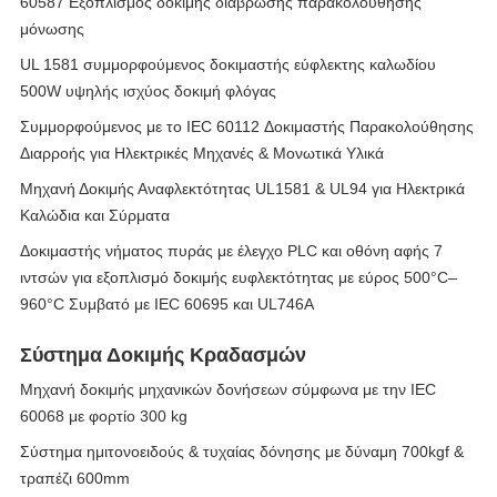
60587 Εξοπλισμός δοκιμής διάβρωσης παρακολούθησης
μόνωσης
UL 1581 συμμορφούμενος δοκιμαστής εύφλεκτης καλωδίου
500W υψηλής ισχύος δοκιμή φλόγας
Συμμορφούμενος με το IEC 60112 Δοκιμαστής Παρακολούθησης
Διαρροής για Ηλεκτρικές Μηχανές & Μονωτικά Υλικά
Μηχανή Δοκιμής Αναφλεκτότητας UL1581 & UL94 για Ηλεκτρικά
Καλώδια και Σύρματα
Δοκιμαστής νήματος πυράς με έλεγχο PLC και οθόνη αφής 7
ιντσών για εξοπλισμό δοκιμής ευφλεκτότητας με εύρος 500°C–
960°C Συμβατό με IEC 60695 και UL746A
Σύστημα Δοκιμής Κραδασμών
Μηχανή δοκιμής μηχανικών δονήσεων σύμφωνα με την IEC
60068 με φορτίο 300 kg
Σύστημα ημιτονοειδούς & τυχαίας δόνησης με δύναμη 700kgf &
τραπέζι 600mm