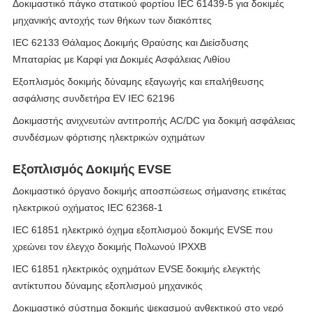
Δοκιμαστικό πάγκο στατικού φορτίου IEC 61439-5 για δοκιμές
μηχανικής αντοχής των θήκων των διακόπτες
IEC 62133 Θάλαμος Δοκιμής Θραύσης και Διείσδυσης
Μπαταρίας με Καρφί για Δοκιμές Ασφάλειας Λιθίου
Εξοπλισμός δοκιμής δύναμης εξαγωγής και επαλήθευσης
ασφάλισης συνδετήρα EV IEC 62196
Δοκιμαστής ανιχνευτών αντιτροπής AC/DC για δοκιμή ασφάλειας
συνδέσμων φόρτισης ηλεκτρικών οχημάτων
Εξοπλισμός Δοκιμής EVSE
Δοκιμαστικό όργανο δοκιμής αποσπώσεως σήμανσης ετικέτας
ηλεκτρικού οχήματος IEC 62368-1
IEC 61851 ηλεκτρικό όχημα εξοπλισμού δοκιμής EVSE που
χρεώνει τον έλεγχο δοκιμής Πολωνού IPXXB
IEC 61851 ηλεκτρικός οχημάτων EVSE δοκιμής ελεγκτής
αντίκτυπου δύναμης εξοπλισμού μηχανικός
Δοκιμαστικό σύστημα δοκιμής ψεκασμού ανθεκτικού στο νερό