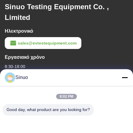
Sinuo Testing Equipment Co. ,
Limited
Ηλεκτρονικό
sales@evtestequipment.com
Εργασιακό χρόνο
8:30-18:00
Sinuo
Η διεύθυνσή μας
Διεύθυνση εταιρείας
8:02 PM
Δωμάτιο 101, 1ος όροφος, αριθ. 6, 3η οδός, βιομηχανική ζώνη
Πίνγκσαν, οδός Σίμπι, περιοχή Πάνγιου, Κουάνγκτσοου, Κίνα
Good day, what product are you looking for?
Διεύθυνση εργοστασίου
Δωμάτιο 101, 1ος όροφος, αριθ. 6, 3η οδός, βιομηχανική ζώνη
Πίνγκσαν, οδός Σίμπι, περιοχή Πάνγιου, Κουάνγκτσοου, Κίνα