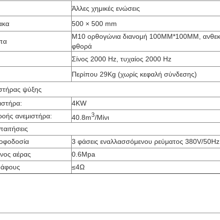
Άλλες χημικές ενώσεις
ακα
500 × 500 mm
M10 ορθογώνια διανομή 100MM*100MM, ανθεκ
πα
φθορά
Σίνος 2000 Hz, τυχαίος 2000 Hz
Περίπου 29Kg (χωρίς κεφαλή σύνδεσης)
στήρας ψύξης
ιστήρα:
4KW
3
ροής ανεμιστήρα:
40.8m
/Μίνι
παιτήσεις
ροφοδοσία
3 φάσεις εναλλασσόμενου ρεύματος 380V/50H
νος αέρας
0.6Mpa
δάφους
≤4Ω