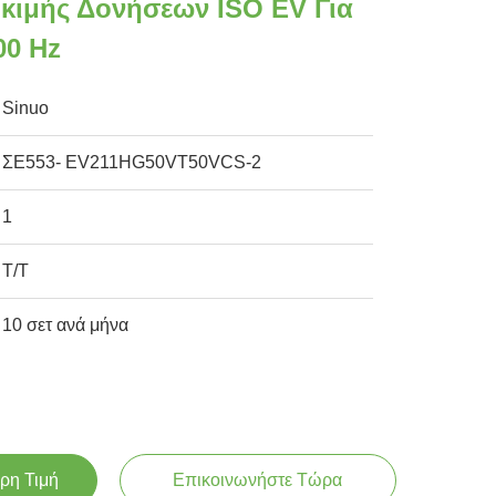
κιμής Δονήσεων ISO EV Για
00 Hz
Sinuo
ΣΕ553- EV211HG50VT50VCS-2
1
Τ/Τ
10 σετ ανά μήνα
ρη Τιμή
Επικοινωνήστε Τώρα