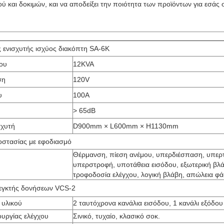
 και δοκιμών, και να αποδείξει την ποιότητα των προϊόντων για εσάς 
ς ενισχυτής ισχύος διακόπτη SA-6K
ου
12KVA
ση
120V
υ
100A
> 65dB
σχυτή
D900mm × L600mm × H1130mm
στασίας με εφοδιασμό
Θέρμανση, πίεση ανέμου, υπερδιέσπαση, υπερ
υπερστροφή, υποτάθεια εισόδου, εξωτερική βλ
τροφοδοσία ελέγχου, λογική βλάβη, απώλεια φ
εγκτής δονήσεων VCS-2
υλικού
2 ταυτόχρονα κανάλια εισόδου, 1 κανάλι εξόδου
ουργίας ελέγχου
Σινικό, τυχαίο, κλασικό σοκ.