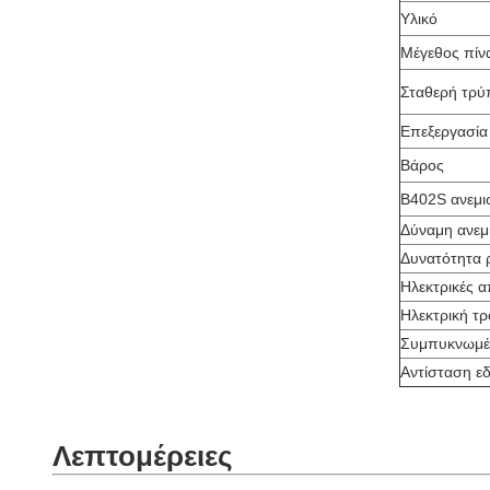
Υλικό
Μέγεθος πίν
Σταθερή τρύ
Επεξεργασία
Βάρος
Β402S ανεμι
Δύναμη ανεμ
Δυνατότητα 
Ηλεκτρικές α
Ηλεκτρική τ
Συμπυκνωμέ
Αντίσταση ε
Λεπτομέρειες