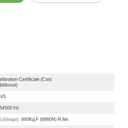
libration Certificate (Cost 
ditional)
m/s
 ∆4500 Hz
ή Δύναμη:
600Kg.f (6860N) R.ms