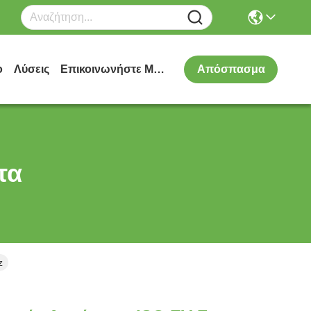
ο
Λύσεις
Επικοινωνήστε Μαζί Μας
Απόσπασμα
τα
z