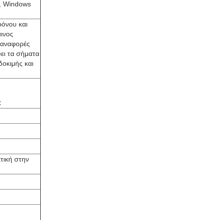
D, Windows
ρόνου και
ινος
 αναφορές
ει τα σήματα
δοκιμής και
C
τική στην