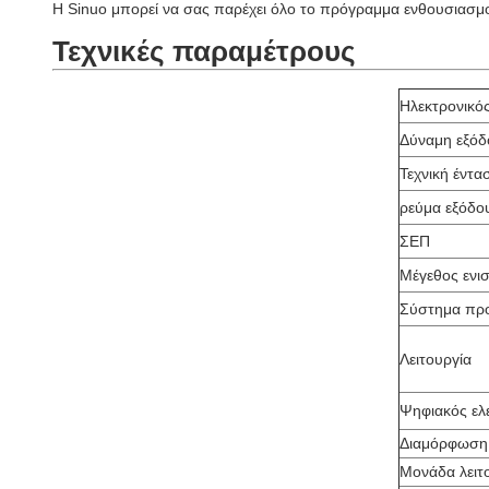
Η Sinuo μπορεί να σας παρέχει όλο το πρόγραμμα ενθουσιασμού
Τεχνικές παραμέτρους
Ηλεκτρονικό
Δύναμη εξόδ
Τεχνική έντα
ρεύμα εξόδο
ΣΕΠ
Μέγεθος ενι
Σύστημα προ
Λειτουργία
Ψηφιακός ελ
Διαμόρφωση 
Μονάδα λειτ