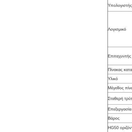
Υπολογιστής
Λογισμικό
Επιταχυντής
Πίνακας κατ
Υλικό
Μέγεθος πίν
Σταθερή τρύ
Επεξεργασία
Βάρος
HG50 οριζόντ