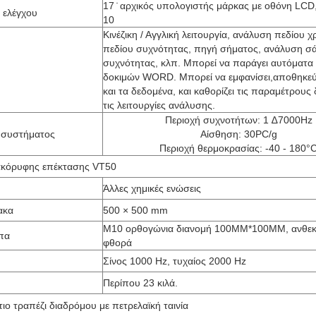
17 ̇ αρχικός υπολογιστής μάρκας με οθόνη LC
 ελέγχου
10
Κινέζικη / Αγγλική λειτουργία, ανάλυση πεδίου χ
πεδίου συχνότητας, πηγή σήματος, ανάλυση σά
συχνότητας, κλπ. Μπορεί να παράγει αυτόματα
δοκιμών WORD. Μπορεί να εμφανίσει,αποθηκεύ
και τα δεδομένα, και καθορίζει τις παραμέτρους 
τις λειτουργίες ανάλυσης.
Περιοχή συχνοτήτων: 1 ∆7000Hz
 συστήματος
Αίσθηση: 30PC/g
Περιοχή θερμοκρασίας: -40 - 180°
ακόρυφης επέκτασης VT50
Άλλες χημικές ενώσεις
ακα
500 × 500 mm
M10 ορθογώνια διανομή 100MM*100MM, ανθεκ
πα
φθορά
Σίνος 1000 Hz, τυχαίος 2000 Hz
Περίπου 23 κιλά.
ιο τραπέζι διαδρόμου με πετρελαϊκή ταινία