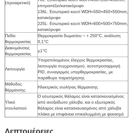
(προαιρετικό)
επιτραπέζιο/κατακόρυφο
136L: Εσωτερικό κουτί WDH=550×450×550mm,
κατακόρυφο
225L: Εσωτερικό κουτί WDH=600×500×750mm,
κατακόρυφο
Πεδίο
Θερμοκρασία δωματίου ~ + 250°C, ανάλυση
θερμοκρασίας
0,1°C
Διακυμάνσεις
±1°C
θερμοκρασίας
Υπερεπιλεγμένος έλεγχος θερμοκρασίας,
λειτουργία συγχρονισμού, αυτοπροσαρμογή
Λειτουργία
PID, συναγερμός υπερθερμοκρασίας, με
παράθυρο παρατήρησης
Μέθοδος
Ηλεκτρικός σωλήνας θέρμανσης
θέρμανσης
Ο εσωτερικός θάλαμος είναι κατασκευασμένος
Υλικό
από ανοξείδωτο χάλυβα, και ο εξωτερικός
ντουλαπιού
θάλαμος είναι κατασκευασμένος από χάλυβα
πλάκα με επιφάνεια επικαλυμμένη με ψεκασμό
Λεπτομέρειες