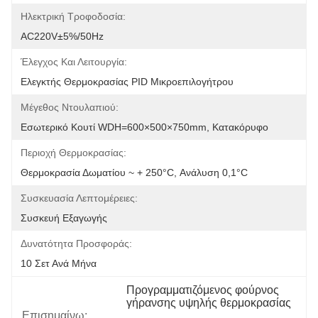
Ηλεκτρική Τροφοδοσία:
AC220V±5%/50Hz
Έλεγχος Και Λειτουργία:
Ελεγκτής Θερμοκρασίας PID Μικροεπιλογήτρου
Μέγεθος Ντουλαπιού:
Εσωτερικό Κουτί WDH=600×500×750mm, Κατακόρυφο
Περιοχή Θερμοκρασίας:
Θερμοκρασία Δωματίου ~ + 250°C, Ανάλυση 0,1°C
Συσκευασία Λεπτομέρειες:
Συσκευή Εξαγωγής
Δυνατότητα Προσφοράς:
10 Σετ Ανά Μήνα
Προγραμματιζόμενος φούρνος 
γήρανσης υψηλής θερμοκρασίας
Επισημαίνω:
, 