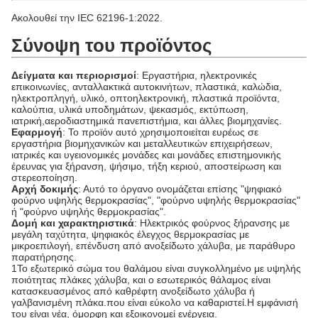
Ακολουθεί την IEC 62196-1:2022.
Σύνοψη του προϊόντος
Δείγματα και περιορισμοί
: Εργαστήρια, ηλεκτρονικές
επικοινωνίες, ανταλλακτικά αυτοκινήτων, πλαστικά, καλώδια,
ηλεκτροπληγή, υλικό, οπτοηλεκτρονική, πλαστικά προϊόντα,
καλούπια, υλικά υποδημάτων, ψεκασμός, εκτύπωση,
ιατρική,αεροδιαστημικά πανεπιστήμια, και άλλες βιομηχανίες.
Εφαρμογή
: Το προϊόν αυτό χρησιμοποιείται ευρέως σε
εργαστήρια βιομηχανικών και μεταλλευτικών επιχειρήσεων,
ιατρικές και υγειονομικές μονάδες και μονάδες επιστημονικής
έρευνας για ξήρανση, ψήσιμο, τήξη κεριού, αποστείρωση και
στερεοποίηση.
Αρχή δοκιμής
: Αυτό το όργανο ονομάζεται επίσης "ψηφιακό
φούρνο υψηλής θερμοκρασίας", "φούρνο υψηλής θερμοκρασίας"
ή "φούρνο υψηλής θερμοκρασίας".
Δομή και χαρακτηριστικά
: Ηλεκτρικός φούρνος ξήρανσης με
μεγάλη ταχύτητα, ψηφιακός έλεγχος θερμοκρασίας με
μικροεπιλογή, επένδυση από ανοξείδωτο χάλυβα, με παράθυρο
παρατήρησης.
1Το εξωτερικό σώμα του θαλάμου είναι συγκολλημένο με υψηλής
ποιότητας πλάκες χάλυβα, και ο εσωτερικός θάλαμος είναι
κατασκευασμένος από καθρέφτη ανοξείδωτο χάλυβα ή
γαλβανισμένη πλάκα.που είναι εύκολο να καθαριστεί.Η εμφάνισή
του είναι νέα, όμορφη και εξοικονομεί ενέργεια.