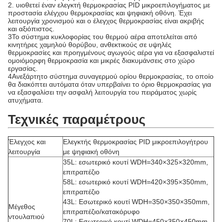
2. υιοθετεί έναν ελεγκτή θερμοκρασίας PID μικροεπιλογήματος με
προστασία ελέγχου θερμοκρασίας και ψηφιακή οθόνη. Έχει
λειτουργία χρονισμού και ο έλεγχος θερμοκρασίας είναι ακριβής
και αξιόπιστος.
3Το σύστημα κυκλοφορίας του θερμού αέρα αποτελείται από
κινητήρες χαμηλού θορύβου, ανθεκτικούς σε υψηλές
θερμοκρασίες και προηγμένους αγωγούς αέρα για να εξασφαλιστεί
ομοιόμορφη θερμοκρασία και μικρές διακυμάνσεις στο χώρο
εργασίας.
4Ανεξάρτητο σύστημα συναγερμού ορίου θερμοκρασίας, το οποίο
θα διακόπτει αυτόματα όταν υπερβαίνει το όριο θερμοκρασίας για
να εξασφαλίσει την ασφαλή λειτουργία του πειράματος χωρίς
ατυχήματα.
Τεχνικές παραμέτρους
Έλεγχος και
Ελεγκτής θερμοκρασίας PID μικροεπιλογήτρου
λειτουργία
με ψηφιακή οθόνη
35L: εσωτερικό κουτί WDH=340×325×320mm,
επιτραπέζιο
58L: εσωτερικό κουτί WDH=420×395×350mm,
επιτραπέζιο
43L: Εσωτερικό κουτί WDH=350×350×350mm,
Μέγεθος
επιτραπέζιο/κατακόρυφο
ντουλαπιού
70L: Εσωτερικό κουτί WDH=450×350×450mm,