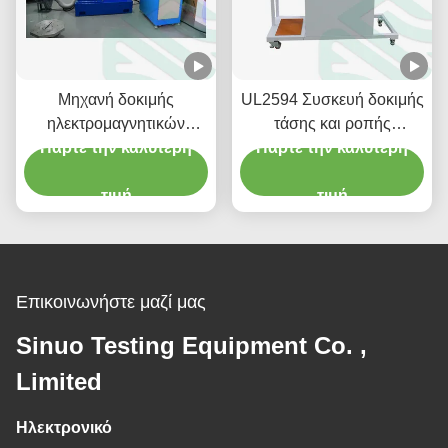
Μηχανή δοκιμής
UL2594 Συσκευή δοκιμής
ηλεκτρομαγνητικών
τάσης και ροπής
δονήσεων για φορτιστές
Πάρτε την καλύτερη
καλωδίων για πρίζες και
Πάρτε την καλύτερη
ηλεκτρικών οχημάτων
πρίζες οχημάτων
IEC 62752
τιμή
τιμή
Επικοινωνήστε μαζί μας
Sinuo Testing Equipment Co. ,
Limited
Ηλεκτρονικό