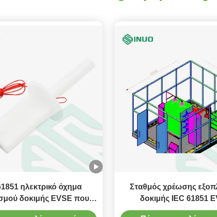
61851 ηλεκτρικό όχημα
Σταθμός χρέωσης εξοπ
σμού δοκιμής EVSE που
δοκιμής IEC 61851 
ει τον έλεγχο δοκιμής
αδιάβροχο δωμάτιο δο