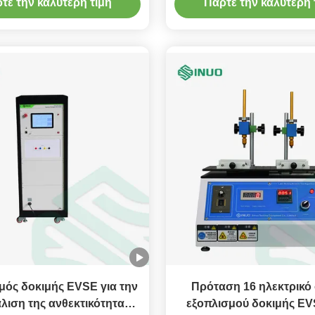
τε την καλύτερη τιμή
Πάρτε την καλύτερη 
Πολωνού IPXXB
μός δοκιμής EVSE για την
Πρόταση 16 ηλεκτρικό
λιση της ανθεκτικότητας
εξοπλισμού δοκιμής E