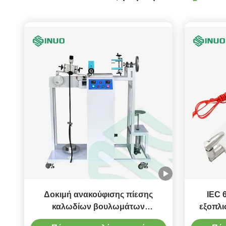
Δοκιμή ανακούφισης πίεσης
IEC 
καλωδίων βουλωμάτων
εξοπλι
συνδετήρων εξεταστικού
χρεών