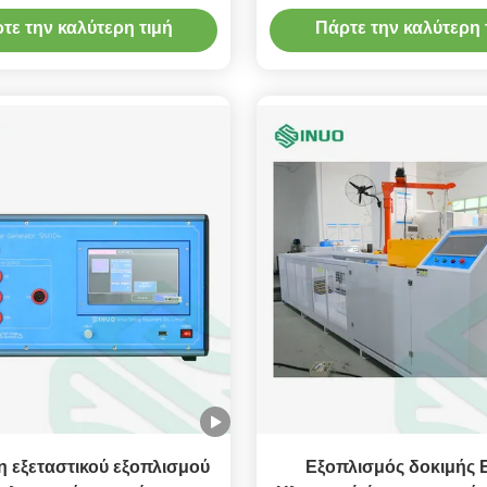
ν φόρτισης ηλεκτρικών
χαρακτηρίζει το IEC 
τε την καλύτερη τιμή
Πάρτε την καλύτερη 
οχημάτων
διάρκειας
 εξεταστικού εξοπλισμού
Εξοπλισμός δοκιμής