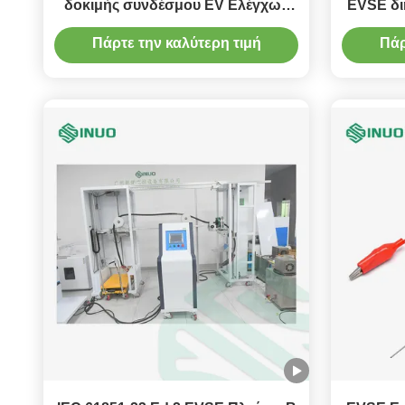
δοκιμής συνδέσμου EV Ελέγχων
EVSE διη
καλωδίων ηλεκτρικού οχήματος
Πάρτε την καλύτερη τιμή
Πάρ