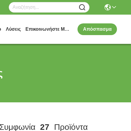
ο
Λύσεις
Επικοινωνήστε Μαζί Μας
Απόσπασμα
ς
Συμφωνία
27
Προϊόντα