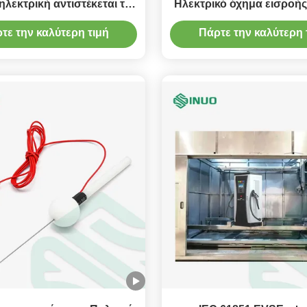
λεκτρική αντιστέκεται τις
Ηλεκτρικό όχημα εισροής
συσκευές δοκιμής
πάνω από τη μηχανή δ
τε την καλύτερη τιμή
Πάρτε την καλύτερη 
11000N