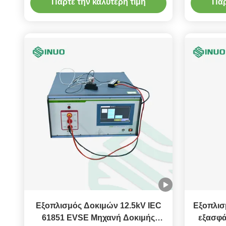
Πάρτε την καλύτερη τιμή
Πάρ
εξοπλισμού IEC 61851 EVSE
Εξοπλισμός Δοκιμών 12.5kV IEC
Εξοπλισ
61851 EVSE Μηχανή Δοκιμής
εξασφά