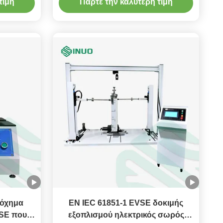
τιμή
Πάρτε την καλύτερη τιμή
μηχανικός
 όχημα
EN IEC 61851-1 EVSE δοκιμής
VSE που
εξοπλισμού ηλεκτρικός σωρός