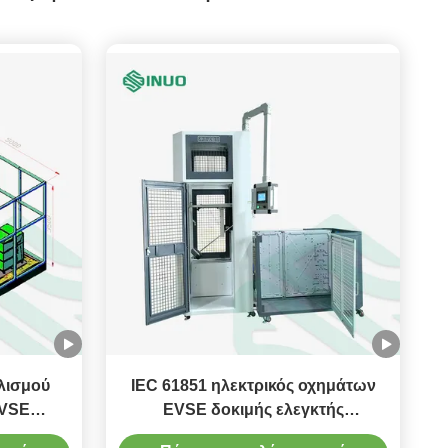
λισμού
IEC 61851 ηλεκτρικός οχημάτων
EVSE
EVSE δοκιμής ελεγκτής
κιμής
αντίκτυπου δύναμης εξοπλισμού