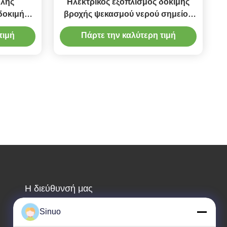
ηλής
Ηλεκτρικός εξοπλισμός δοκιμής
δοκιμής
βροχής ψεκασμού νερού σημείου
κασμού
IPX56 χρέωσης οχημάτων EVSE
τιμή
Πάρτε την καλύτερη τιμή
Η διεύθυνσή μας
Διεύθυνση εταιρείας
Sinuo
Δωμάτιο 101, 1ος όροφος, αριθ. 6, 3η οδός,