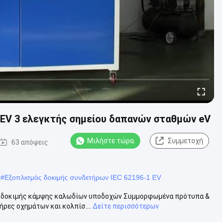
 EV 3 ελεγκτής σημείου δαπανών σταθμών eV
Μιλήστε τώρα.
Συμμετοχή
63 απόψεις
#
Εξοπλισμός δοκιμής συνδετήρων IEC 62196-1 EV
ς δοκιμής κάμψης καλωδίων υποδοχών Συμμορφωμένα πρότυπα &
ρες οχημάτων και κολπίσ....
Δείτε περισσότερων