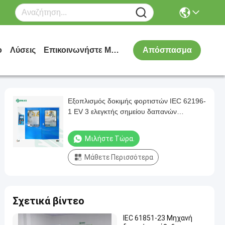
ο
Λύσεις
Επικοινωνήστε Μαζί Μας
Απόσπασμα
Εξοπλισμός δοκιμής φορτιστών IEC 62196-
1 EV 3 ελεγκτής σημείου δαπανών
σταθμών eV
Μιλήστε Τώρα.
Μάθετε Περισσότερα
Σχετικά βίντεο
IEC 61851-23 Μηχανή