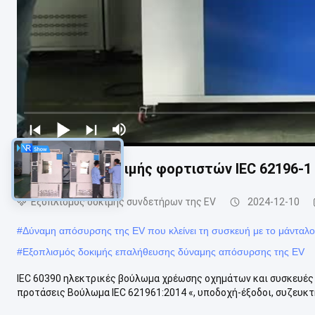
Εξοπλισμός δοκιμής φορτιστών IEC 62196-1
Εξοπλισμός δοκιμής συνδετήρων της EV
2024-12-10
#
Δύναμη απόσυρσης της EV που κλείνει τη συσκευή με το μάνταλο
#
Εξοπλισμός δοκιμής επαλήθευσης δύναμης απόσυρσης της EV
IEC 60390 ηλεκτρικές βούλωμα χρέωσης οχημάτων και συσκευέ
προτάσεις Βούλωμα IEC 621961:2014 «, υποδοχή-έξοδοι, συζευκτή