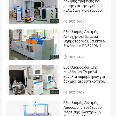
δοκιμής τράβηξης και
ροπής για την αγκύρωση
καλωδίων για σταθμούς
φόρτισης ηλεκτρικών
οχημάτων
Ηλεκτρικός εξοπλισμός δοκι
00:34
2026-06-04
μής οχημάτων
Εξοπλισμός Δοκιμής
Αντοχής σε Πέρασμα
Οχήματος για Βύσματα &
Συνδέσεις IEC 62196-1
Εξοπλισμός δοκιμής συνδετ
00:16
2026-04-27
ήρων της EV
Εξοπλισμός δοκιμής
συνδέσμων EV με 64
κανάλια παραμέτρων για
δοκιμές αεροστεκότητας
και αυτόματη αξιολόγηση
Εξοπλισμός δοκιμής συνδετ
00:27
2026-03-02
ήρων της EV
Εξοπλισμός Δοκιμής
Απόσυρσης Συνδέσμου
Φόρτισης Ηλεκτρικών